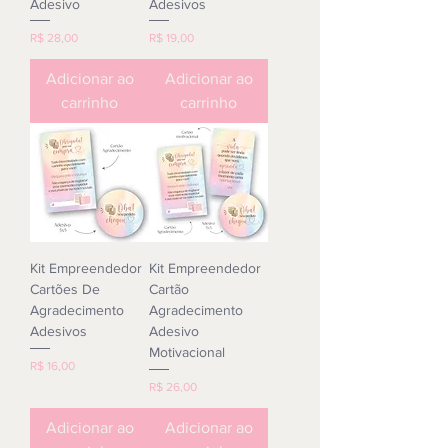
Adesivo
Adesivos
Preço
Preço
R$ 28,00
R$ 19,00
Adicionar ao
Adicionar ao
carrinho
carrinho
Kit Empreendedor
Kit Empreendedor
Cartões De
Cartão
Agradecimento
Agradecimento
Adesivos
Adesivo
Motivacional
Preço
R$ 16,00
Preço
R$ 26,00
Adicionar ao
Adicionar ao