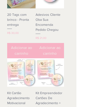
20 Tags com
Adesivos Cliente
brinco - Pronta
Oba Sua
entrega
Encomenda
Pedido Chegou
Preço
R$ 30,00
Preço
R$ 21,00
Adicionar ao
Adicionar ao
carrinho
carrinho
Kit Cartão
Kit Empreendedor
Agradecimento
Cartões De
Motivacional
Agradecimento +