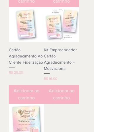
carrinho
carrinho
Cartão
Kit Empreendedor
Agradecimento Ao
Cartão
Cliente Fidelização
Agradecimento +
Motivacional
Preço
R$ 20,00
Preço
R$ 16,00
Adicionar ao
Adicionar ao
carrinho
carrinho