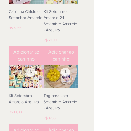
Caixinha Chiclete -
Kit Setembro
Setembro Amarelo
Amarelo 24 -
Setembro Amarelo
Preço
R$ 5,99
- Arquivo
Preço
R$ 21,99
Adicionar ao
Adicionar ao
carrinho
carrinho
Kit Setembro
Tag para Lata -
Amarelo Arquivo
Setembro Amarelo
- Arquivo
Preço
R$ 19,99
Preço
R$ 4,99
Adicionar ao
Adicionar ao