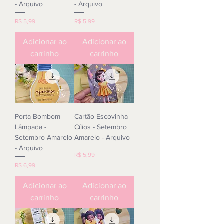
- Arquivo
- Arquivo
Preço
Preço
R$ 5,99
R$ 5,99
Adicionar ao
Adicionar ao
carrinho
carrinho
Porta Bombom
Cartão Escovinha
Lâmpada -
Cílios - Setembro
Setembro Amarelo
Amarelo - Arquivo
- Arquivo
Preço
R$ 5,99
Preço
R$ 6,99
Adicionar ao
Adicionar ao
carrinho
carrinho