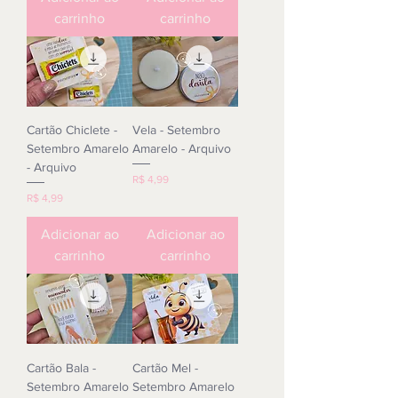
carrinho
carrinho
Cartão Chiclete -
Vela - Setembro
Setembro Amarelo
Amarelo - Arquivo
- Arquivo
Preço
R$ 4,99
Preço
R$ 4,99
Adicionar ao
Adicionar ao
carrinho
carrinho
Cartão Bala -
Cartão Mel -
Setembro Amarelo
Setembro Amarelo