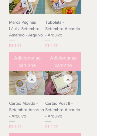
Marca Páginas
Tubolata -
Lápis- Setembro
Setembro Amarelo
Amarelo - Arquivo
- Arquivo
Preço
Preço
R$ 5,99
R$ 4,99
Adicionar ao
Adicionar ao
carrinho
carrinho
Cartão Moeda -
Cartão Post It -
Setembro Amarelo
Setembro Amarelo
- Arquivo
- Arquivo
Preço
Preço
R$ 4,99
R$ 4,99