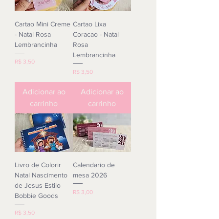
Cartao Mini Creme
Cartao Lixa
- Natal Rosa
Coracao - Natal
Lembrancinha
Rosa
Lembrancinha
Preço
R$ 3,50
Preço
R$ 3,50
Adicionar ao
Adicionar ao
carrinho
carrinho
Livro de Colorir
Calendario de
Natal Nascimento
mesa 2026
de Jesus Estilo
Preço
R$ 3,00
Bobbie Goods
Preço
R$ 3,50