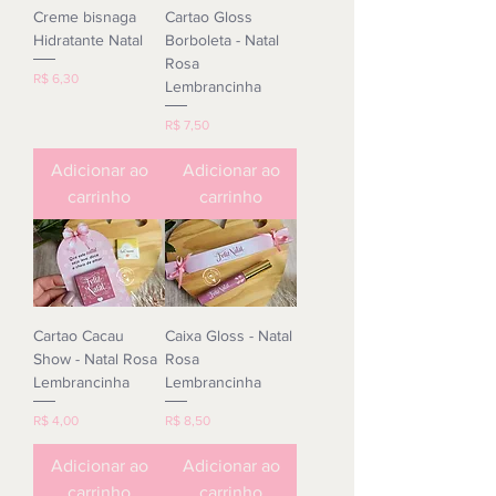
Creme bisnaga
Cartao Gloss
Hidratante Natal
Borboleta - Natal
Rosa
Preço
R$ 6,30
Lembrancinha
Preço
R$ 7,50
Adicionar ao
Adicionar ao
carrinho
carrinho
Cartao Cacau
Caixa Gloss - Natal
Show - Natal Rosa
Rosa
Lembrancinha
Lembrancinha
Preço
Preço
R$ 4,00
R$ 8,50
Adicionar ao
Adicionar ao
carrinho
carrinho