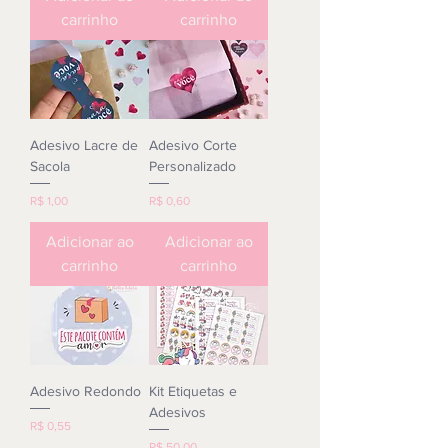
carrinho
carrinho
Adesivo Lacre de
Adesivo Corte
Sacola
Personalizado
Preço
Preço
R$ 1,00
R$ 0,60
Adicionar ao
Adicionar ao
carrinho
carrinho
Adesivo Redondo
Kit Etiquetas e
Adesivos
Preço
R$ 0,55
Preço
R$ 50,00