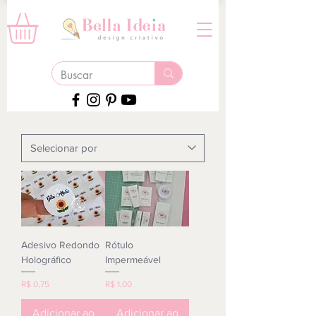
Adesivo Redondo
Rótulo
Holográfico
Impermeável
Preço
Preço
R$ 0,75
R$ 1,00
Adicionar ao
Adicionar ao