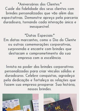
*Aniversários dos Clientes:*
Cuide da fidelidade dos seus clientes com
brindes personalizados que vão além das
expectativas. Demonstre apreço pela parceria
duradoura, tornando cada interação única e
inesquecível.
*Datas Especiais:*
Em datas marcantes, como o Dia do Cliente
ou outras comemorações corporativas,
surpreenda e encante com brindes que
destacam o comprometimento da sua
empresa com a excelência.
Invista no poder dos brindes corporativos
personalizados para criar vínculos sólidos e
duradouros. Celebre conquistas, agradeça
pela dedicação e fortaleça as relações que
fazem sua empresa prosperar. Sua história,
nossos brindes.