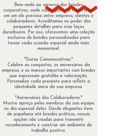
Bem-vindo ao universo dos brindes
corporativos, onde cada gesto se transforma
em um elo precioso entre empresa, clientes e
colaboradores. Acreditamos no poder dos
pequenos detalhes para criar laços
duradouros. Por isso, oferecemos uma coleção
exclusiva de brindes personalizados para
tornar cada ocasião especial ainda mais
memorável.
*Datas Comemorativas:*
Celebre as conquistas, os aniversários da
empresa, e os marcos importantes com brindes
que expressam gratidão e valorização.
Personalize cada presente para refletir a
identidade única da sua empresa.
*Aniversários dos Colaboradores:*
Mostre apreço pelos membros da sua equipe
no dia especial deles. Desde elegantes itens
de papelaria até brindes práticos, nossas
opções são criadas para transmitir
reconhecimento e construir um ambiente de
trabalho positivo.