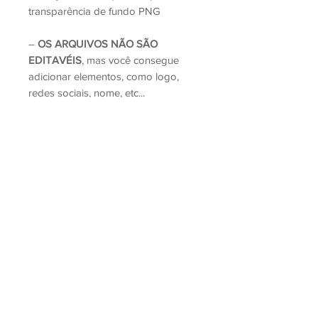
transparência de fundo PNG
–
OS ARQUIVOS NÃO SÃO
EDITAVÉIS
, mas você consegue
adicionar elementos, como logo,
redes sociais, nome, etc...
Lembrando, que esse kit é
digital
, e
não físico.
Não é permitida a revenda e nem
doação deste arquivo.