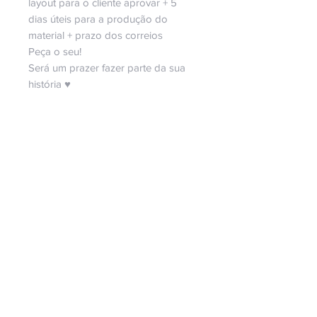
layout para o cliente aprovar + 5
dias úteis para a produção do
material + prazo dos correios
Peça o seu!
Será um prazer fazer parte da sua
história ♥
Copyright Bella Ideia Design Criativo
Todos os direitos reservados.
Direitos Reservados Bella Ideia©