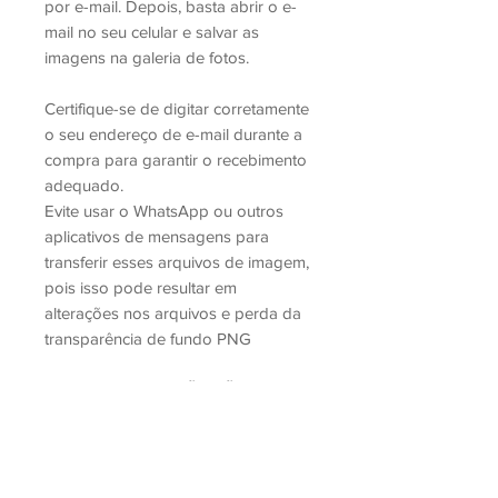
por e-mail. Depois, basta abrir o e-
mail no seu celular e salvar as
imagens na galeria de fotos.
Certifique-se de digitar corretamente
o seu endereço de e-mail durante a
compra para garantir o recebimento
adequado.
Evite usar o WhatsApp ou outros
aplicativos de mensagens para
transferir esses arquivos de imagem,
pois isso pode resultar em
alterações nos arquivos e perda da
transparência de fundo PNG
–
OS ARQUIVOS NÃO SÃO
EDITAVÉIS
, mas você consegue
adicionar elementos, como logo,
redes sociais, nome, etc...