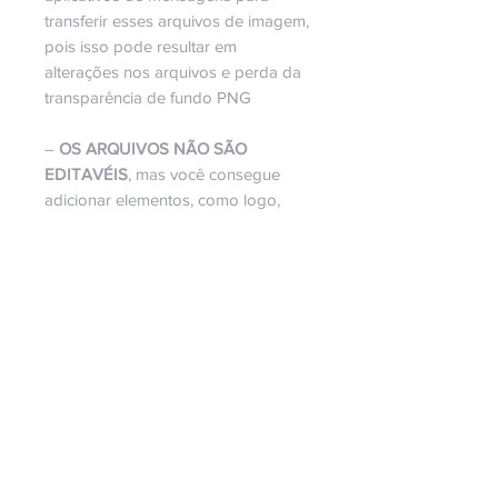
transferir esses arquivos de imagem,
pois isso pode resultar em
alterações nos arquivos e perda da
transparência de fundo PNG
–
OS ARQUIVOS NÃO SÃO
EDITAVÉIS
, mas você consegue
adicionar elementos, como logo,
redes sociais, nome, etc...
Lembrando, que esse kit é
digital
, e
não físico.
Não é permitida a revenda e nem
doação deste arquivo.