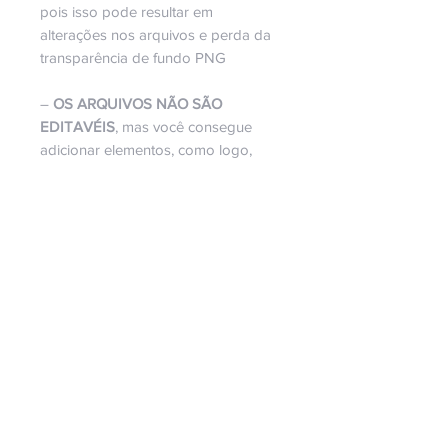
pois isso pode resultar em
alterações nos arquivos e perda da
transparência de fundo PNG
–
OS ARQUIVOS NÃO SÃO
EDITAVÉIS
, mas você consegue
adicionar elementos, como logo,
redes sociais, nome, etc...
Lembrando, que esse kit é
digital
, e
não físico.
Não é permitida a revenda e nem
doação deste arquivo.