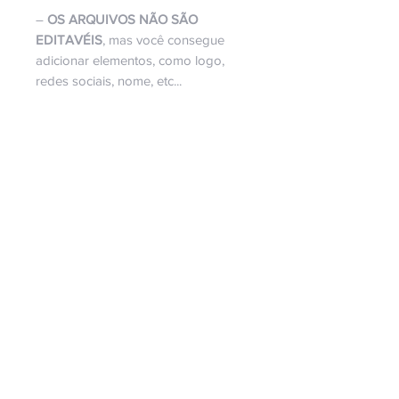
–
OS ARQUIVOS NÃO SÃO
EDITAVÉIS
, mas você consegue
adicionar elementos, como logo,
redes sociais, nome, etc...
Lembrando, que esse kit é
digital
, e
não físico.
Não é permitida a revenda e nem
doação deste arquivo.
Copyright Bella Ideia Design Criativo