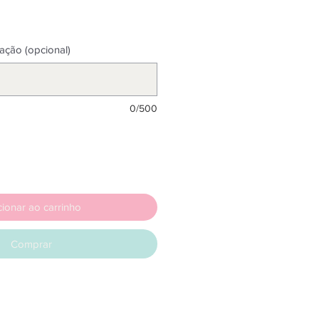
ação (opcional)
0/500
cionar ao carrinho
Comprar