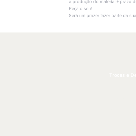
a produção do material + prazo d
Peça o seu!
Será um prazer fazer parte da sua 
Trocas e D
Copyright Bella Ideia Design Criati
Todos os direitos reservados.