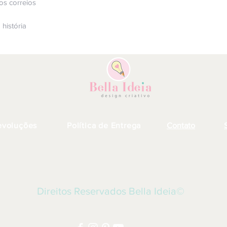
os correios
história
evoluções
Política de Entrega
Contato
vo
Direitos Reservados Bella Ideia©