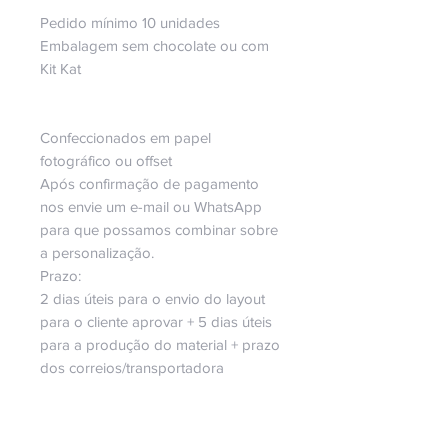
Pedido mínimo 10 unidades
Embalagem sem chocolate ou com
Kit Kat
Confeccionados em papel
fotográfico ou offset
Após confirmação de pagamento
nos envie um e-mail ou WhatsApp
para que possamos combinar sobre
a personalização.
Prazo:
2 dias úteis para o envio do layout
para o cliente aprovar + 5 dias úteis
para a produção do material + prazo
dos correios/transportadora
Dúvidas, entre em contato.
Será um prazer fazer parte da sua
história! ♥