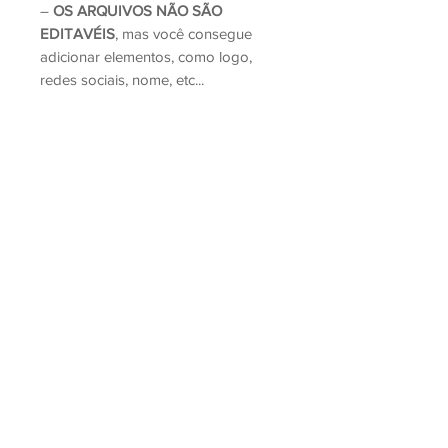
–
OS ARQUIVOS NÃO SÃO
EDITAVÉIS
, mas você consegue
adicionar elementos, como logo,
redes sociais, nome, etc...
Lembrando, que esse kit é
digital
, e
não físico.
Não é permitida a revenda e nem
doação deste arquivo.
Copyright Bella Ideia Design Criativo