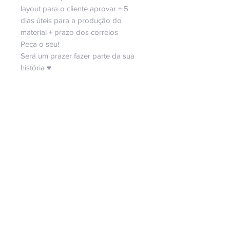
layout para o cliente aprovar + 5
dias úteis para a produção do
material + prazo dos correios
Peça o seu!
Será um prazer fazer parte da sua
história ♥
Copyright Bella Ideia Design Criativo
Todos os direitos reservados.
Direitos Reservados Bella Ideia©